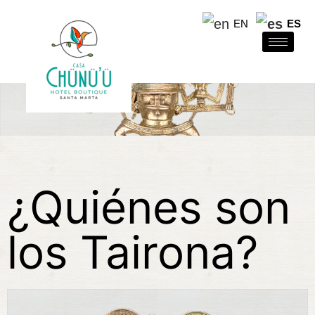
EN
ES
¿Quiénes son
los Tairona?